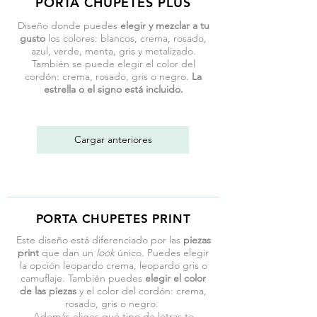
PORTA CHUPETES PLUS
Diseño donde puedes
elegir y mezclar a tu
gusto
los colores: blancos, crema, rosado,
azul, verde, menta, gris y metalizado.
También se puede elegir el color del
cordón: crema, rosado, gris o negro.
La
estrella o el signo está incluido.
Cargar anteriores
PORTA CHUPETES PRINT
Este diseño está diferenciado por las
piezas
print
que dan un
look
único. Puedes elegir
la opción leopardo crema, leopardo gris o
camuflaje. También puedes
elegir el color
de las piezas
y el color del cordón: crema,
rosado, gris o negro.
Además eliges qué tipo de letras te