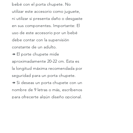
bebé con el porta chupete. No
utilizar este accesorio como juguete,
ni utilizar si presenta daño o desgaste
en sus componentes. Importante: El
uso de este accesorio por un bebé
debe contar con la supervisión
constante de un adulto.
↠
El porte chupete mide
aproximadamente 20-22 cm. Esta es
la longitud máxima recomendada por
seguridad para un porta chupete.
↠
Si deseas un porta chupete con un
nombre de 9 letras o más, escríbenos
para ofrecerte algún diseño opcional.
↠
Ten en cuenta que no tenemos
letras con signos especiales como: Ä,
Ë, É, È, Í, Ü, etc.
↠
Antes de usar, lea atentamente las
instrucciones de seguridad que