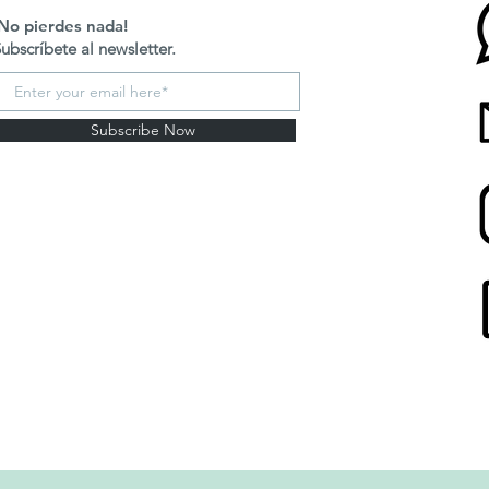
!No pierdes nada!
ubscríbete al newsletter.
Subscribe Now