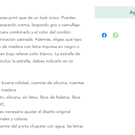
Ag
iezas print que da un look único. Puedes
 leopardo crema, leopardo gris o camuflaje.
para combinarlo y el color del cordón:
minación satinada. Además, eliges qué tipo
tas de madera con letra impresa en negro o
en bajo relieve color blanco. La estrella de
ncluir la estrella, debes indicarlo en tú
buena calidad, cuentas de silicona, cuentas
e madera.
 silicona, sin látex, libre de ftalatos, libre
VC.
 necesario ajustar el diseño original
iales y colores.
uente del porta chupete con agua, las letras