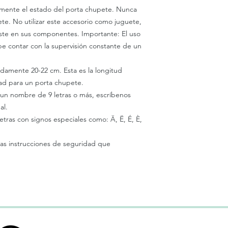
emente el estado del porta chupete. Nunca
te. No utilizar este accesorio como juguete,
gaste en sus componentes. Importante: El uso
e contar con la supervisión constante de un
damente 20-22 cm. Esta es la longitud
d para un porta chupete.
un nombre de 9 letras o más, escríbenos
al.
tras con signos especiales como: Ä, Ë, É, È,
las instrucciones de seguridad que