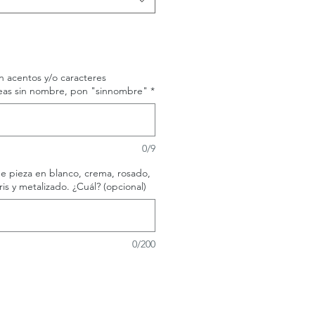
 acentos y/o caracteres
eseas sin nombre, pon "sinnombre"
*
0/9
e pieza en blanco, crema, rosado,
ris y metalizado. ¿Cuál? (opcional)
0/200