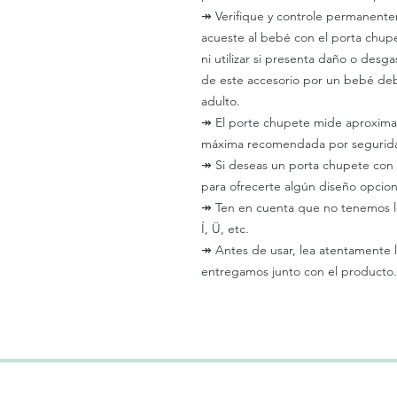
↠
Verifique y controle permanent
acueste al bebé con el porta chupe
ni utilizar si presenta daño o des
de este accesorio por un bebé deb
adulto.
↠
El porte chupete mide aproxima
máxima recomendada por segurida
↠
Si deseas un porta chupete con 
para ofrecerte algún diseño opcion
↠
Ten en cuenta que no tenemos le
Í, Ü, etc.
↠
Antes de usar, lea atentamente 
entregamos junto con el producto.