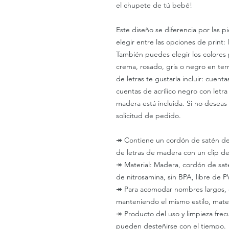
el chupete de tú bebé!
Este diseño se diferencia por las p
elegir entre las opciones de print:
También puedes elegir los colores 
crema, rosado, gris o negro en ter
de letras te gustaría incluir: cuen
cuentas de acrílico negro con letra 
madera está incluida. Si no deseas i
solicitud de pedido.
↠
Contiene un cordón de satén de 
de letras de madera con un clip d
↠
Material: Madera, cordón de satén,
de nitrosamina, sin BPA, libre de P
↠
Para acomodar nombres largos, es
manteniendo el mismo estilo, mater
↠
Producto del uso y limpieza frec
pueden desteñirse con el tiempo.