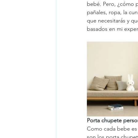
bebé. Pero, ¿cómo p
pañales, ropa, la cu
que necesitarás y qu
basados en mi experi
Porta chupete perso
Como cada bebe es ún
son los porta chupet