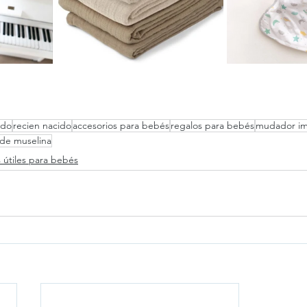
ado
recien nacido
accesorios para bebés
regalos para bebés
mudador i
de muselina
 útiles para bebés