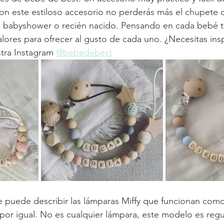
n este estiloso accesorio no perderás más el chupete d
n babyshower o recién nacido. Pensando en cada bebé 
alores para ofrecer al gusto de cada uno. ¿Necesitas ins
tra Instagram 
@bebedebest
se puede describir las lámparas Miffy que funcionan como
 por igual. No es cualquier lámpara, este modelo es regu