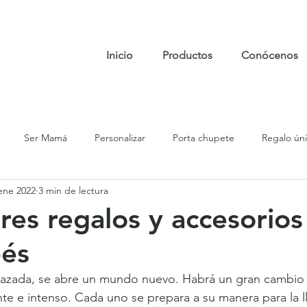
Inicio
Productos
Conócenos
Ser Mamá
Personalizar
Porta chupete
Regalo ún
ene 2022
3 min de lectura
rnidad
Regalo bebé
accesorios útiles para bebés
Pós
res regalos y accesorios 
bés
zada, se abre un mundo nuevo. Habrá un gran cambio 
te e intenso. Cada uno se prepara a su manera para la l