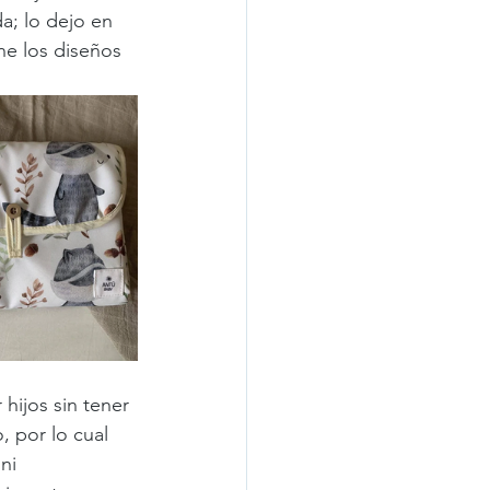
a; lo dejo en 
ene los diseños 
ijos sin tener 
, por lo cual 
ni 