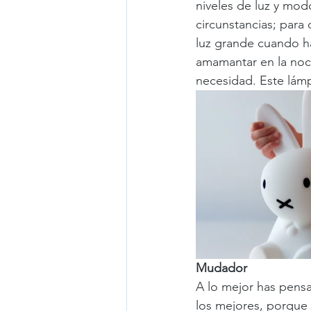
niveles de luz y mo
circunstancias; para
luz grande cuando ha
amamantar en la noch
necesidad. Este lámp
Mudador 
A lo mejor has pens
los mejores, porque e