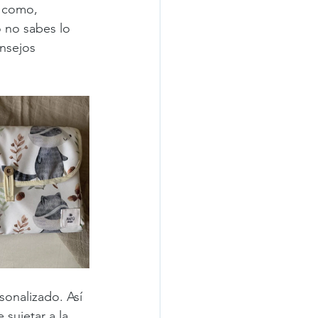
 como, 
 no sabes lo 
nsejos 
onalizado. Así 
sujetar a la 