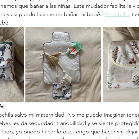
nemos que bañar a las niñas. Este mudador facilita la vid
ha y así puedo fácilmente bañar mi bebé.  
Antü baby
 ti
ebe.
és
hila salvó mi maternidad. No me puedo imaginar tener h
bés les da seguridad, tranquilidad y se siente protegido
o lado, yo puedo hacer lo que tengo que hacer sin dejar 