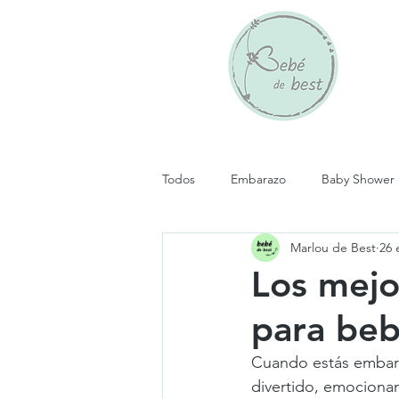
Todos
Embarazo
Baby Shower
Marlou de Best
26 
Personalizar regalo bebé
Mate
Los mejo
para be
Cuando estás embara
divertido, emocionan