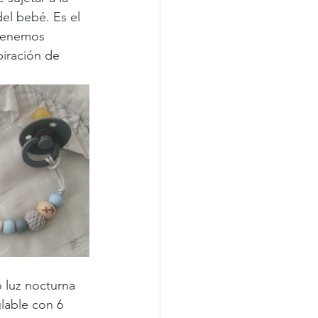
el bebé. Es el 
tenemos 
piración de 
 luz nocturna 
lable con 6 