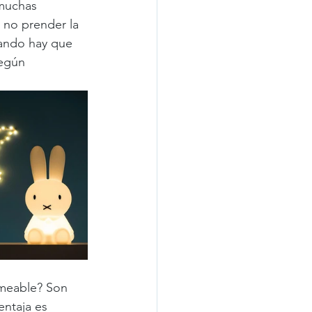
muchas 
 no prender la 
uando hay que 
egún 
meable? Son 
entaja es 