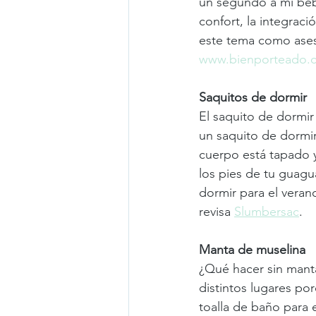
un segundo a mi beb
confort, la integraci
este tema como aseso
www.bienporteado.c
Saquitos de dormir
El saquito de dormi
un saquito de dormir
cuerpo está tapado y
los pies de tu guagu
dormir para el veran
revisa 
Slumbersac
.
Manta de muselina
¿Qué hacer sin manta
distintos lugares por
toalla de baño para