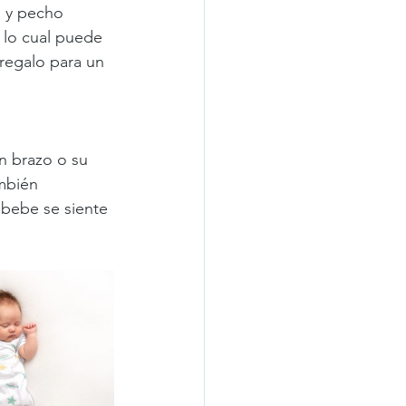
 y pecho 
 lo cual puede 
regalo para un 
n brazo o su 
mbién 
bebe se siente 