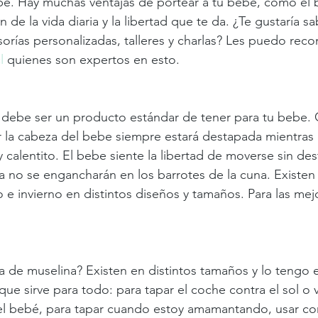
e. Hay muchas ventajas de portear a tu bebe, cómo el b
ón de la vida diaria y la libertad que te da. ¿Te gustaría 
rías personalizadas, talleres y charlas? Les puedo rec
l
 quienes son expertos en esto.
r debe ser un producto estándar de tener para tu bebe.
 la cabeza del bebe siempre estará destapada mientras e
 calentito. El bebe siente la libertad de moverse sin de
a no se engancharán en los barrotes de la cuna. Existen
o e invierno en distintos diseños y tamaños. Para las me
 de muselina? Existen en distintos tamaños y lo tengo 
que sirve para todo: para tapar el coche contra el sol o
 el bebé, para tapar cuando estoy amamantando, usar co