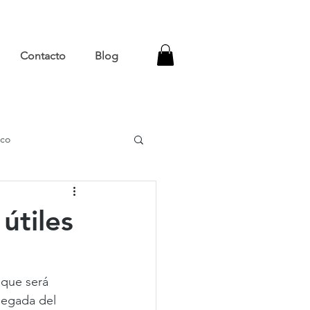
Contacto
Blog
ico
ter de nacimiento
útiles
que será 
legada del 