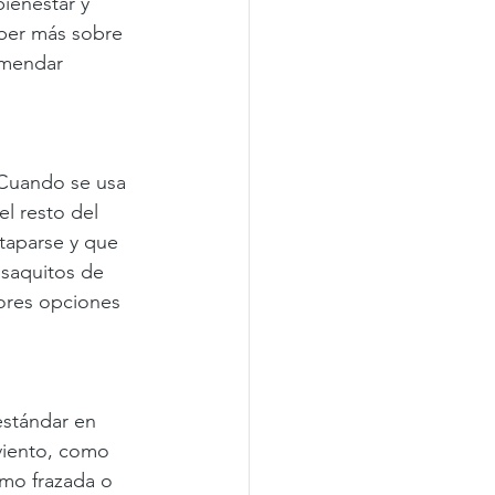
ienestar y 
saber más sobre 
omendar
 Cuando se usa 
l resto del 
staparse y que 
 saquitos de 
jores opciones 
estándar en 
 viento, como 
mo frazada o 